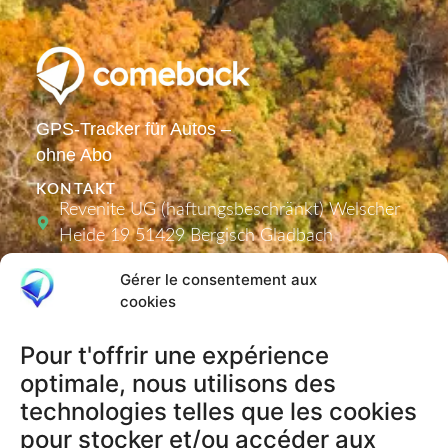
GPS-Tracker für Autos –
ohne Abo
KONTAKT
Revenite UG (haftungsbeschränkt) Welscher
Heide 19 51429 Bergisch Gladbach
info@comeback-tracker.de (Support)
Gérer le consentement aux
cookies
Pour t'offrir une expérience
PRODUKTE
optimale, nous utilisons des
Tracker
technologies telles que les cookies
Aktivierungscodes
pour stocker et/ou accéder aux