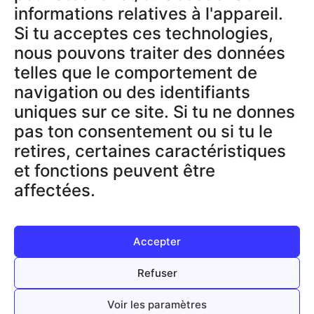
informations relatives à l'appareil.
Si tu acceptes ces technologies,
RECHTLICHES
nous pouvons traiter des données
AGB
telles que le comportement de
Datenschutzerklärung
navigation ou des identifiants
Impressum
uniques sur ce site. Si tu ne donnes
Widerrufsbelehrung
pas ton consentement ou si tu le
Datenschutz App
retires, certaines caractéristiques
et fonctions peuvent être
affectées.
SUPPORT & INFOS
Traceur GPS
Codes d’activation
Accepter
Refuser
Voir les paramètres