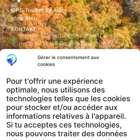
GPS-Tracker für Autos –
ohne Abo
KONTAKT
Revenite UG (haftungsbeschränkt) Welscher
Heide 19 51429 Bergisch Gladbach
info@comeback-tracker.de (Support)
Gérer le consentement aux
cookies
Pour t'offrir une expérience
PRODUKTE
optimale, nous utilisons des
Tracker
technologies telles que les cookies
Aktivierungscodes
pour stocker et/ou accéder aux
informations relatives à l'appareil.
Si tu acceptes ces technologies,
RECHTLICHES
nous pouvons traiter des données
AGB