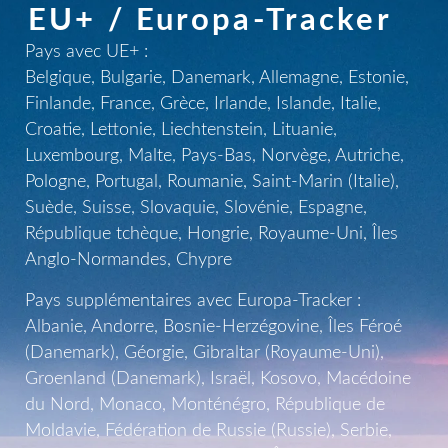
EU+ / Europa-Tracker
Pays avec UE+ :
Belgique, Bulgarie, Danemark, Allemagne, Estonie,
Finlande, France, Grèce, Irlande, Islande, Italie,
Croatie, Lettonie, Liechtenstein, Lituanie,
Luxembourg, Malte, Pays-Bas, Norvège, Autriche,
Pologne, Portugal, Roumanie, Saint-Marin (Italie),
Suède, Suisse, Slovaquie, Slovénie, Espagne,
République tchèque, Hongrie, Royaume-Uni, Îles
Anglo-Normandes, Chypre
Pays supplémentaires avec Europa-Tracker :
Albanie, Andorre, Bosnie-Herzégovine, Îles Féroé
(Danemark), Géorgie, Gibraltar (Royaume-Uni),
Groenland (Danemark), Israël, Kosovo, Macédoine
du Nord, Monaco, Monténégro, République de
Moldavie, Fédération de Russie (Russie), Serbie,