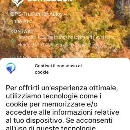
GPS-Tracker für Autos –
ohne Abo
KONTAKT
Revenite UG (haftungsbeschränkt) Welscher
Heide 19 51429 Bergisch Gladbach
info@comeback-tracker.de (Support)
Gestisci il consenso ai
cookie
PRODUKTE
Per offrirti un'esperienza ottimale,
Tracker
utilizziamo tecnologie come i
Aktivierungscodes
cookie per memorizzare e/o
accedere alle informazioni relative
al tuo dispositivo. Se acconsenti
RECHTLICHES
all'uso di queste tecnologie,
AGB