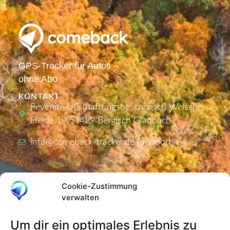
GPS-Tracker für Autos –
ohne Abo
KONTAKT
Revenite UG (haftungsbeschränkt) Welscher
Heide 19 51429 Bergisch Gladbach
info@comeback-tracker.de (Support)
PRODUKTE
Cookie-Zustimmung
Tracker
verwalten
Aktivierungscodes
Um dir ein optimales Erlebnis zu