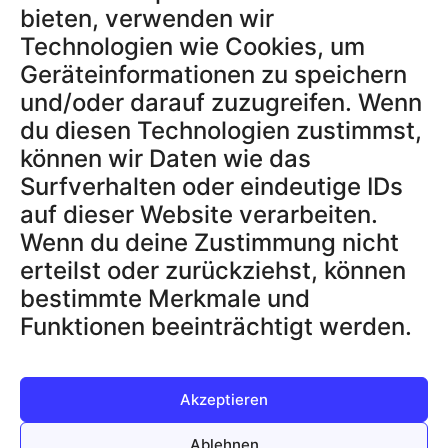
bieten, verwenden wir
Technologien wie Cookies, um
RECHTLICHES
Geräteinformationen zu speichern
AGB
und/oder darauf zuzugreifen. Wenn
Datenschutzerklärung
du diesen Technologien zustimmst,
Impressum
können wir Daten wie das
Widerrufsbelehrung
Surfverhalten oder eindeutige IDs
Datenschutz App
auf dieser Website verarbeiten.
Wenn du deine Zustimmung nicht
erteilst oder zurückziehst, können
SUPPORT & INFOS
Blog
bestimmte Merkmale und
Über uns
Funktionen beeinträchtigt werden.
FAQ
Kontakt
Akzeptieren
Ablehnen