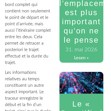
l’emplaceme
bord complet qui
est plus
contient non seulement
le point de départ et le
important
point d’arrivée, mais
qu’on ne
aussi l’itinéraire complet
entre les deux. Cela
le pense
permet de retracer a
31. mai 2026
posteriori le trajet
effectué et la durée du
Lesen »
trajet.
Les informations
relatives au temps
constituent un autre
aspect important. Le
traceur enregistre le
Le «
début et la fin d’un