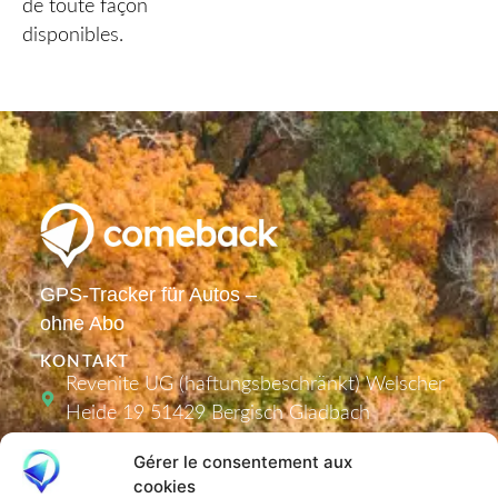
de toute façon
disponibles.
GPS-Tracker für Autos –
ohne Abo
KONTAKT
Revenite UG (haftungsbeschränkt) Welscher
Heide 19 51429 Bergisch Gladbach
info@comeback-tracker.de (Support)
Gérer le consentement aux
cookies