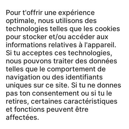
Pour t'offrir une expérience
PRODUKTE
optimale, nous utilisons des
Tracker
technologies telles que les cookies
Aktivierungscodes
pour stocker et/ou accéder aux
informations relatives à l'appareil.
Si tu acceptes ces technologies,
RECHTLICHES
nous pouvons traiter des données
AGB
telles que le comportement de
Datenschutzerklärung
navigation ou des identifiants
Impressum
uniques sur ce site. Si tu ne donnes
Widerrufsbelehrung
pas ton consentement ou si tu le
Datenschutz App
retires, certaines caractéristiques
et fonctions peuvent être
affectées.
SUPPORT & INFOS
Traceur GPS