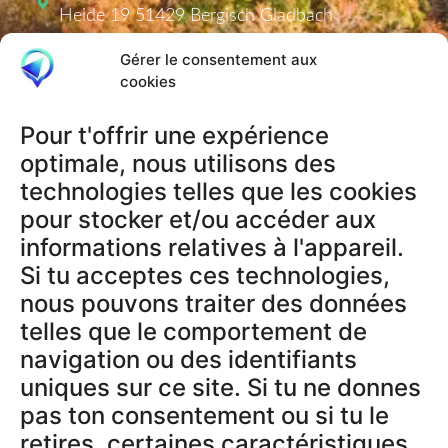
Heide 19 51429 Bergisch Gladbach
info@comeback-tracker.de (Support)
Gérer le consentement aux
cookies
Pour t'offrir une expérience
PRODUKTE
optimale, nous utilisons des
Tracker
technologies telles que les cookies
Aktivierungscodes
pour stocker et/ou accéder aux
informations relatives à l'appareil.
Si tu acceptes ces technologies,
RECHTLICHES
nous pouvons traiter des données
AGB
telles que le comportement de
Datenschutzerklärung
navigation ou des identifiants
Impressum
uniques sur ce site. Si tu ne donnes
Widerrufsbelehrung
pas ton consentement ou si tu le
Datenschutz App
retires, certaines caractéristiques