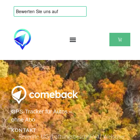
GPS-Tracker für Autos –
ohne Abo
KONTAKT
Revenite UG (haftungsbeschränkt) Welscher