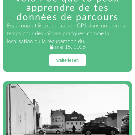
apprendre de tes
données de parcours
Beaucoup utilisent un traceur GPS dans un premier
temps pour des raisons pratiques, comme la
localisation ou la récupération du...
mai 15, 2026
weiterlesen