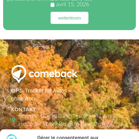
avril 15, 2026
weiterlesen
GPS-Tracker für Autos –
ohne Abo
KONTAKT
Revenite UG (haftungsbeschränkt) Welscher
Heide 19 51429 Bergisch Gladbach
info@comeback-tracker.de (Support)
Gérer le consentement aux