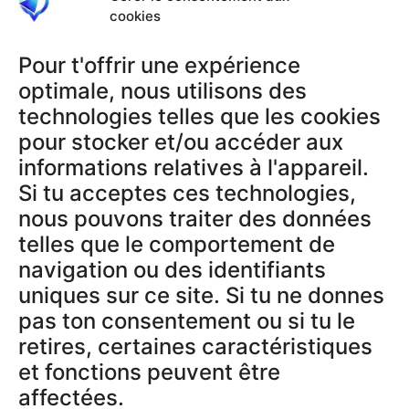
cookies
Pour t'offrir une expérience
PRODUKTE
optimale, nous utilisons des
Tracker
technologies telles que les cookies
Aktivierungscodes
pour stocker et/ou accéder aux
informations relatives à l'appareil.
Si tu acceptes ces technologies,
RECHTLICHES
nous pouvons traiter des données
AGB
telles que le comportement de
Datenschutzerklärung
navigation ou des identifiants
Impressum
uniques sur ce site. Si tu ne donnes
Widerrufsbelehrung
pas ton consentement ou si tu le
Datenschutz App
retires, certaines caractéristiques
et fonctions peuvent être
affectées.
SUPPORT & INFOS