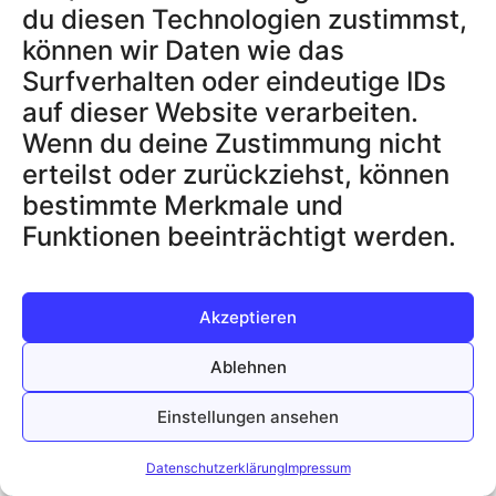
du diesen Technologien zustimmst,
können wir Daten wie das
REZENSIONEN
Surfverhalten oder eindeutige IDs
auf dieser Website verarbeiten.
Das sagen unsere
Wenn du deine Zustimmung nicht
Kunden
erteilst oder zurückziehst, können
Sicherheit, die überzeugt. Ob im Alltag oder auf
bestimmte Merkmale und
Tour: Unsere Kunden setzen auf einfache Technik,
Funktionen beeinträchtigt werden.
die funktioniert.
Akzeptieren
Ablehnen
Einstellungen ansehen
Datenschutzerklärung
Impressum