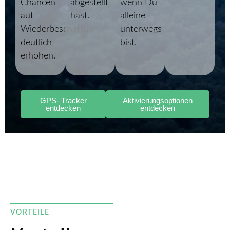
Chancen
abgestellt
wenn Du
auf
hast.
alleine
Wiederbeschaffung
unterwegs
deutlich
bist.
erhöhen.
GPS- Tracker
Aktivierungsoptionen
entdecken
entdecken
VORTEILE