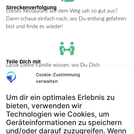
Streckenverfolgung
Dieses Restaurant auf dem Weg sah so gut aus?
Dann schaue einfach nach, wo Du entlang gefahren
bist und finde es wieder!
Teile Dich mit
Lasse Deine Familie wissen, wo Du Dich
herumtreibst und lasse sie so an Deinem Urlaub
Cookie-Zustimmung
teilhaben.
verwalten
Um dir ein optimales Erlebnis zu
bieten, verwenden wir
Technologien wie Cookies, um
Geräteinformationen zu speichern
und/oder darauf zuzugreifen. Wenn