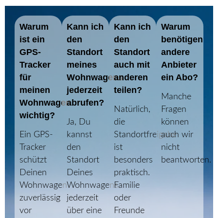
Warum
Kann ich
Kann ich
Warum
ist ein
den
den
benötigen
GPS-
Standort
Standort
andere
Tracker
meines
auch mit
Anbieter
für
Wohnwagens
anderen
ein Abo?
meinen
jederzeit
teilen?
Manche
Wohnwagen
abrufen?
Natürlich,
Fragen
wichtig?
Ja, Du
die
können
Ein GPS-
kannst
Standortfreigabe
auch wir
Tracker
den
ist
nicht
schützt
Standort
besonders
beantworten.
Deinen
Deines
praktisch.
Wohnwagen
Wohnwagens
Familie
zuverlässig
jederzeit
oder
vor
über eine
Freunde