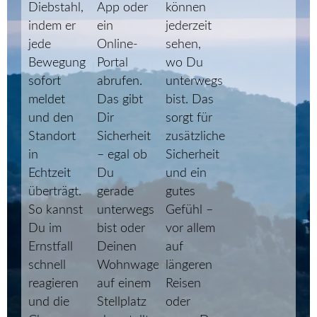
Diebstahl,
App oder
können
indem er
ein
jederzeit
jede
Online-
sehen,
Bewegung
Portal
wo Du
sofort
abrufen.
unterwegs
meldet
Das gibt
bist. Das
und den
Dir
sorgt für
Standort
Sicherheit
zusätzliche
in
– egal ob
Sicherheit
Echtzeit
Du
und ein
überträgt.
gerade
gutes
So kannst
unterwegs
Gefühl –
Du im
bist oder
vor allem
Ernstfall
Deinen
auf
schnell
Wohnwagen
längeren
reagieren
auf einem
Reisen
und die
Stellplatz
oder