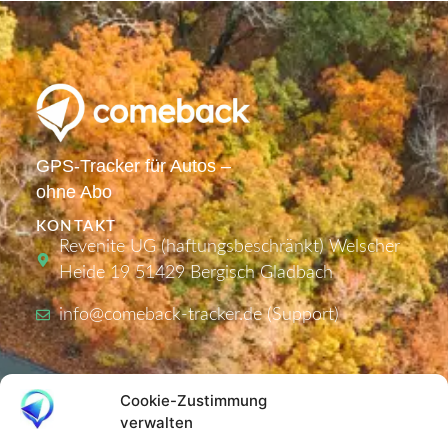
GPS-Tracker für Autos –
ohne Abo
KONTAKT
Revenite UG (haftungsbeschränkt) Welscher
Heide 19 51429 Bergisch Gladbach
info@comeback-tracker.de (Support)
PRODUKTE
Cookie-Zustimmung
Tracker
verwalten