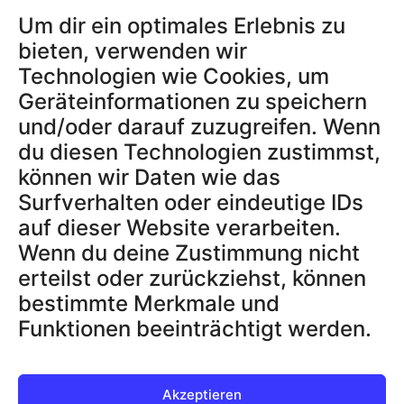
Aktivierungscodes
Um dir ein optimales Erlebnis zu
bieten, verwenden wir
Technologien wie Cookies, um
RECHTLICHES
Geräteinformationen zu speichern
AGB
und/oder darauf zuzugreifen. Wenn
Datenschutzerklärung
du diesen Technologien zustimmst,
Impressum
können wir Daten wie das
Widerrufsbelehrung
Surfverhalten oder eindeutige IDs
Datenschutz App
auf dieser Website verarbeiten.
Wenn du deine Zustimmung nicht
erteilst oder zurückziehst, können
SUPPORT & INFOS
Blog
bestimmte Merkmale und
Über uns
Funktionen beeinträchtigt werden.
FAQ
Kontakt
Akzeptieren