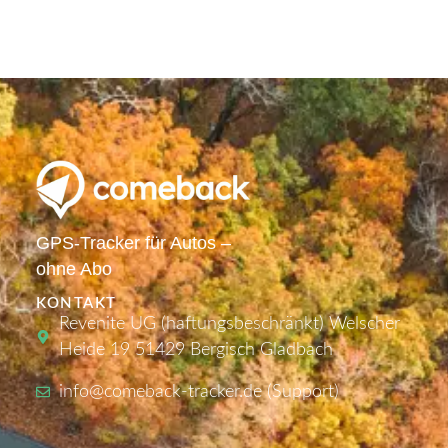
GPS-Tracker für Autos –
ohne Abo
KONTAKT
Revenite UG (haftungsbeschränkt) Welscher
Heide 19 51429 Bergisch Gladbach
info@comeback-tracker.de (Support)