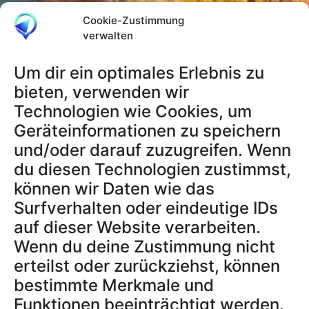
PRODUKTE
Cookie-Zustimmung
verwalten
Tracker
Aktivierungscodes
Um dir ein optimales Erlebnis zu
bieten, verwenden wir
Technologien wie Cookies, um
RECHTLICHES
Geräteinformationen zu speichern
AGB
und/oder darauf zuzugreifen. Wenn
Datenschutzerklärung
du diesen Technologien zustimmst,
Impressum
können wir Daten wie das
Widerrufsbelehrung
Surfverhalten oder eindeutige IDs
Datenschutz App
auf dieser Website verarbeiten.
Wenn du deine Zustimmung nicht
erteilst oder zurückziehst, können
SUPPORT & INFOS
Blog
bestimmte Merkmale und
Über uns
Funktionen beeinträchtigt werden.