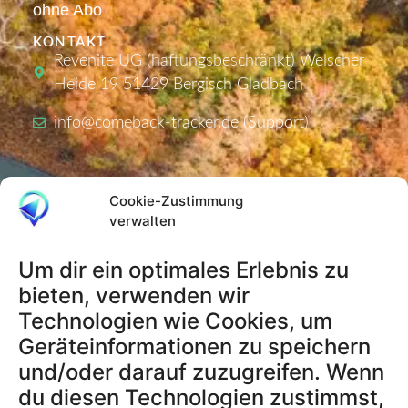
ohne Abo
KONTAKT
Revenite UG (haftungsbeschränkt) Welscher
Heide 19 51429 Bergisch Gladbach
info@comeback-tracker.de (Support)
PRODUKTE
Cookie-Zustimmung
Tracker
verwalten
Aktivierungscodes
Um dir ein optimales Erlebnis zu
bieten, verwenden wir
Technologien wie Cookies, um
RECHTLICHES
Geräteinformationen zu speichern
AGB
und/oder darauf zuzugreifen. Wenn
Datenschutzerklärung
du diesen Technologien zustimmst,
Impressum