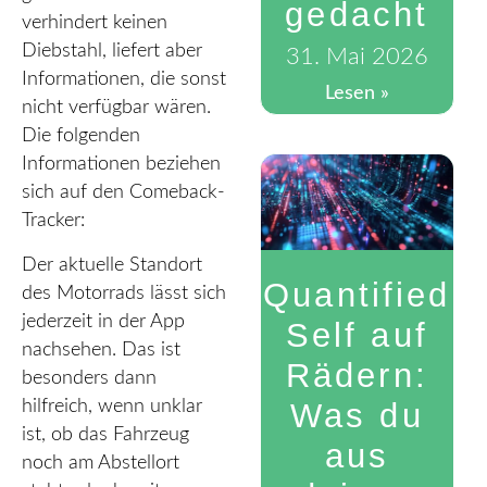
gedacht
verhindert keinen
Diebstahl, liefert aber
31. Mai 2026
Informationen, die sonst
Lesen »
nicht verfügbar wären.
Die folgenden
Informationen beziehen
sich auf den Comeback-
Tracker:
Der aktuelle Standort
Quantified
des Motorrads lässt sich
jederzeit in der App
Self auf
nachsehen. Das ist
Rädern:
besonders dann
hilfreich, wenn unklar
Was du
ist, ob das Fahrzeug
aus
noch am Abstellort