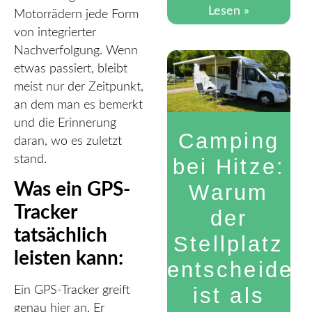
Lesen »
Motorrädern jede Form
von integrierter
Nachverfolgung. Wenn
etwas passiert, bleibt
meist nur der Zeitpunkt,
an dem man es bemerkt
und die Erinnerung
Camping
daran, wo es zuletzt
stand.
bei Hitze:
Was ein GPS-
Warum
Tracker
der
tatsächlich
Stellplatz
leisten kann:
entscheiden
ist als
Ein GPS-Tracker greift
genau hier an. Er