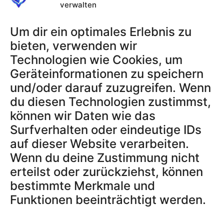
Tracker
verwalten
Aktivierungscodes
Um dir ein optimales Erlebnis zu
bieten, verwenden wir
Technologien wie Cookies, um
RECHTLICHES
Geräteinformationen zu speichern
AGB
und/oder darauf zuzugreifen. Wenn
Datenschutzerklärung
du diesen Technologien zustimmst,
Impressum
können wir Daten wie das
Widerrufsbelehrung
Surfverhalten oder eindeutige IDs
Datenschutz App
auf dieser Website verarbeiten.
Wenn du deine Zustimmung nicht
erteilst oder zurückziehst, können
SUPPORT & INFOS
Blog
bestimmte Merkmale und
Über uns
Funktionen beeinträchtigt werden.
FAQ