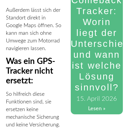
Comeback
Tracker:
Außerdem lässt sich der
Standort direkt in
Worin
Google Maps öffnen. So
liegt der
kann man sich ohne
Umwege zum Motorrad
Unterschied
navigieren lassen.
und wann
Was ein GPS-
ist welche
Tracker nicht
Lösung
ersetzt:
sinnvoll?
So hilfreich diese
15. April 2026
Funktionen sind, sie
Lesen »
ersetzen keine
mechanische Sicherung
und keine Versicherung.