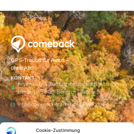
GPS-Tracker für Autos –
ohne Abo
KONTAKT
Revenite UG (haftungsbeschränkt) Welscher
Heide 19 51429 Bergisch Gladbach
info@comeback-tracker.de (Support)
PRODUKTE
Cookie-Zustimmung